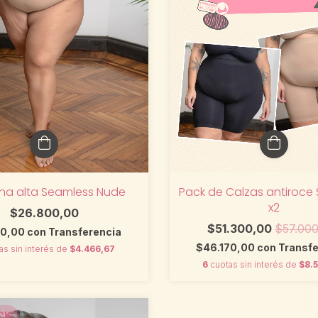
na alta Seamless Nude
Pack de Calzas antiroce
x2
$26.800,00
$51.300,00
$57.00
20,00
con
Transferencia
$46.170,00
con
Transfe
as sin interés de
$4.466,67
6
cuotas sin interés de
$8.
CK