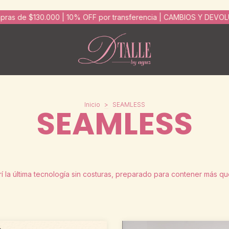
00 | 10% OFF por transferencia | CAMBIOS Y DEVOLUCIONES FACIL
Inicio
>
SEAMLESS
SEAMLESS
í la última tecnología sin costuras, preparado para contener más qu