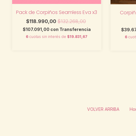
Pack de Corpiños Seamless Eva x3
Corpiñ
$118.990,00
$132.268,00
$107.091,00
con
Transferencia
$39.6
6
cuotas sin interés de
$19.831,67
6
cuot
VOLVER ARRIBA
Hor