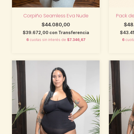
Corpiño Seamless Eva Nude
Pack de
$44.080,00
$48
$39.672,00
con
Transferencia
$43.4
6
cuotas sin interés de
$7.346,67
6
cuot