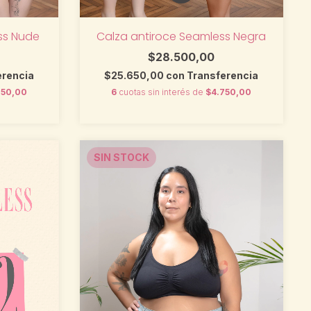
Calza antiroce Seamless Negra
ss Nude
$28.500,00
$25.650,00
con
Transferencia
erencia
6
cuotas sin interés de
$4.750,00
750,00
SIN STOCK