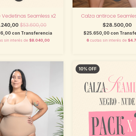
Calza antiroce Seamle
 Vedetinas Seamless x2
$28.500,00
.240,00
$53.600,00
$25.650,00
con
Transf
16,00
con
Transferencia
6
cuotas sin interés de
$4.
as sin interés de
$8.040,00
10
%
OFF