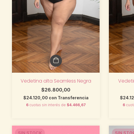
Vedeti
Vedetina alta Seamless Negra
$26.800,00
$24.1
$24.120,00
con
Transferencia
6
cuot
6
cuotas sin interés de
$4.466,67
SIN STOCK
SIN STO