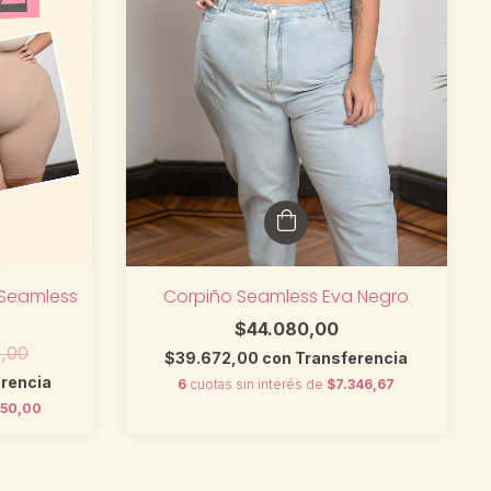
Corpiño Seamless Eva Negro
 Seamless
$44.080,00
0,00
$39.672,00
con
Transferencia
rencia
6
cuotas sin interés de
$7.346,67
550,00