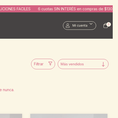
ES
6 cuotas SIN INTERÉS en compras de $130.000 | 10% OFF po
0
Mi cuenta
Filtrar
e nunca.