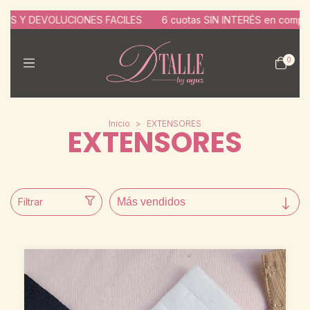
OS Y DEVOLUCIONES FACILES
6 cuotas SIN INTERÉS en compras d
0
Inicio
>
EXTENSORES
EXTENSORES
Filtrar