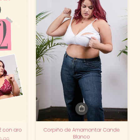
Corpiño de Amamantar Cande
2 con aro
Blanco
0,00