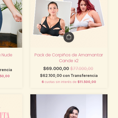
a Nude
Pack de Corpiños de Amamantar
Cande x2
$69.000,00
$77.000,00
rencia
$62.100,00
con
Transferencia
150,00
6
cuotas sin interés de
$11.500,00