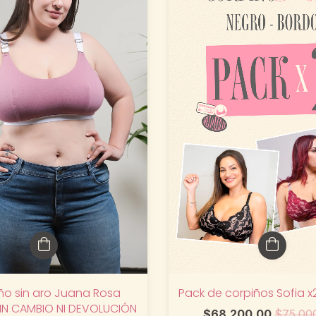
ño sin aro Juana Rosa
Pack de corpiños Sofia x
IN CAMBIO NI DEVOLUCIÓN
$68.200,00
$75.00