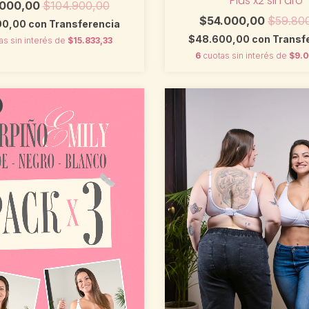
Plus x2 sin aro
.000,00
$104.900,00
$54.000,00
$59.80
00,00
con
Transferencia
$48.600,00
con
Transf
as sin interés de
$15.833,33
6
cuotas sin interés de
$9.