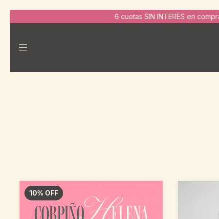
6 cuotas SIN INTERÉS en compras de $130.000 | 10% OFF por tr
10
%
OFF