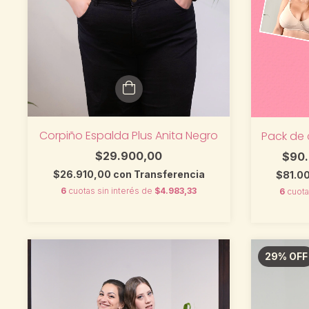
Corpiño Espalda Plus Anita Negro
Pack de 
$29.900,00
$90
$26.910,00
con
Transferencia
$81.0
6
cuotas sin interés de
$4.983,33
6
cuota
29
%
OFF