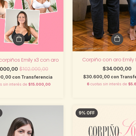
Corpiño con aro Emily
corpiños Emily x3 con aro
$34.000,00
.000,00
$102.000,00
$30.600,00
con
Transf
00,00
con
Transferencia
6
cuotas sin interés de
$5.
s sin interés de
$15.000,00
9
%
OFF