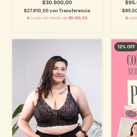
$30.900,00
$95
$27.810,00
con
Transferencia
$85.5
6
cuotas sin interés de
$5.150,00
6
cuot
12
%
OFF