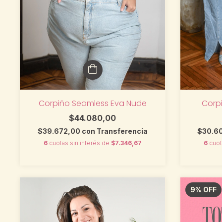
Corpiño Seamless Eva Nude
Corpi
$44.080,00
$39.672,00
con
Transferencia
$30.6
6
cuotas sin interés de
$7.346,67
6
cuot
9
%
OFF