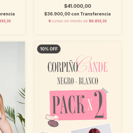
$41.000,00
$36.900,00
con
Transferencia
erencia
6
cuotas sin interés de
$6.833,33
833,33
10
%
OFF