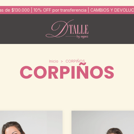
ansferencia | CAMBIOS Y DEVOLUCIONES FACILES
6 cuotas SIN I
Inicio
>
CORPIÑOS
CORPIÑOS