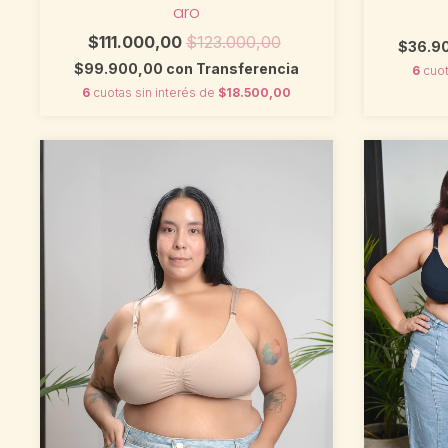
aro
$111.000,00
$123.000,00
$36.9
$99.900,00
con
Transferencia
6
cuot
6
cuotas sin interés de
$18.500,00