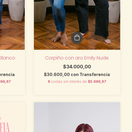
 Blanco
Corpiño con aro Emily Nude
$34.000,00
erencia
$30.600,00
con
Transferencia
666,67
6
cuotas sin interés de
$5.666,67