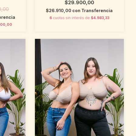
$29.900,00
0,00
$26.910,00
con
Transferencia
erencia
6
cuotas sin interés de
$4.983,33
000,00