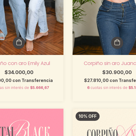
Corpiño sin aro Juan
ño con aro Emily Azul
$30.900,00
$34.000,00
$27.810,00
con
Transfe
00,00
con
Transferencia
6
cuotas sin interés de
$5.
as sin interés de
$5.666,67
10
%
OFF