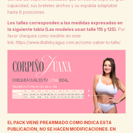
capacidad, sus breteles anchos y su espalda adaptable
hasta 6 posiciones.
Los talles corresponden a las medidas expresadas en
la siguiente tabla (Las modelos usan talle 115 y 125).
Por
favor chequeá como medirte en este
link:
https://www.dtallebyaguz.com.ar/como-saber-tu-talle/
EL PACK VIENE PREARMADO COMO INDICA ESTA
PUBLICACIÒN, NO SE HACEN MODIFICACIONES. EN