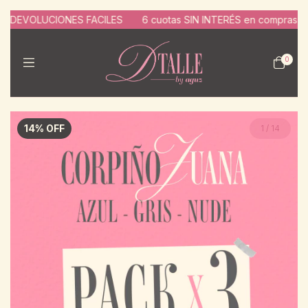
EVOLUCIONES FACILES
6 cuotas SIN INTERÉS en compras de $130
0
14
%
OFF
1
/
14