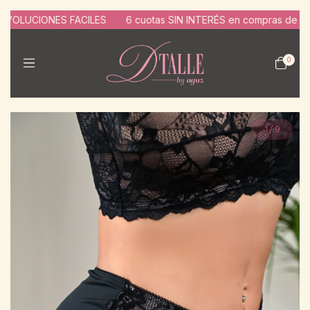
UCIONES FACILES
6 cuotas SIN INTERÉS en compras de $130.000
0
1
/
9