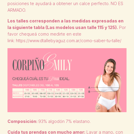
posiciones te ayudará a obtener un calce perfecto. NO ES
ARMADO.
Los talles corresponden a las medidas expresadas en
la siguiente tabla
(Las modelos usan talle 115 y 125)
.
Por
favor chequeá como medirte en este
link:
https://www.dtallebyaguz.com.ar/como-saber-tu-talle/
Composición:
93% algodón 7% elastano.
Cuida tus prendas con mucho amor:
Lavar a mano, con