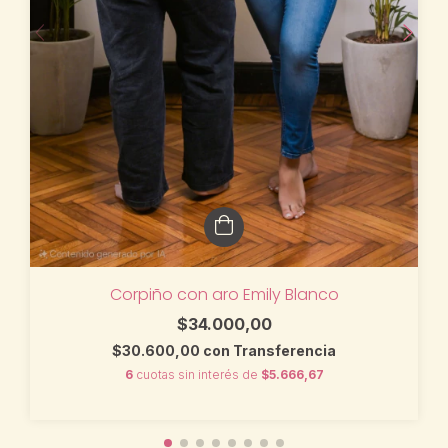
Corpiño con aro Emily Blanco
$34.000,00
$30.600,00
con
Transferencia
6
cuotas sin interés de
$5.666,67