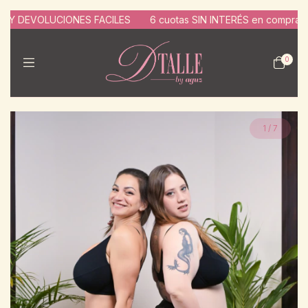
DEVOLUCIONES FACILES
6 cuotas SIN INTERÉS en compras de $1
0
1
/
7